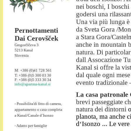
nei boschi, I boschi
godersi una rilassan
Una via più lunga è 
da Sveta Gora /Monte
Pernottamenti
a Stara Gora/Castelm
Dai Cerovšček
anche in mountain b
Gregorčičeva 3
5213 Kanal
natura. Di particola
Slovenia
dall Assocazione Tur
Kanal si offre la vis
M: +386 (0)41 728 561
dal quale ogni mese 
T: +386 (0)5 300 03 30
F: +386 (0)5 333 30 34
evento tradizionale 
info@apartma-kanal.si
La casa patronale
brevi passeggiate ch
- Possibilita'di fitto di camera,
natura dei dintorni
o
appartamento o casa completa
planota, ma anche ci
a Kanal/Canale d’Isonzo
d‘Isonzo ... Le vere
- Adatto per famiglie