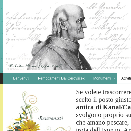
Benvenuti
Pernottamenti Dai Cerovšček
Monumenti
Attivit
Se volete trascorrer
scelto il posto giust
antica di Kanal/Ca
svolgono proprio su
che amano pescare, il
trota dell Isonzo. A