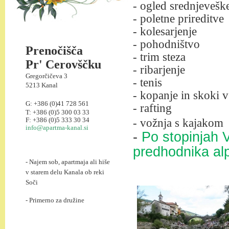
- ogled srednjevešk
- poletne prireditve
- kolesarjenje
- pohodništvo
Prenočišča
- trim steza
Pr' Cerovščku
- ribarjenje
Gregorčičeva 3
- tenis
5213 Kanal
- kopanje in skoki v
G: +386 (0)41 728 561
- rafting
T: +386 (0)5 300 03 33
F: +386 (0)5 333 30 34
- vožnja s kajakom
info@apartma-kanal.si
-
Po stopinjah V
predhodnika al
- Najem sob, apartmaja ali hiše
v starem delu Kanala ob reki
Soči
- Primerno za družine