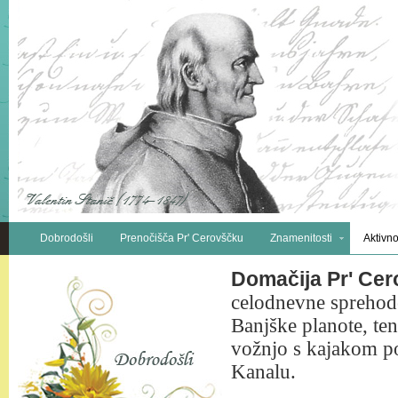
Dobrodošli
Prenočišča Pr' Cerovščku
Znamenitosti
Aktivno
Domačija
Pr'
Cer
celodnevne sprehode
Banjške planote, teni
vožnjo s kajakom po
Kanalu.